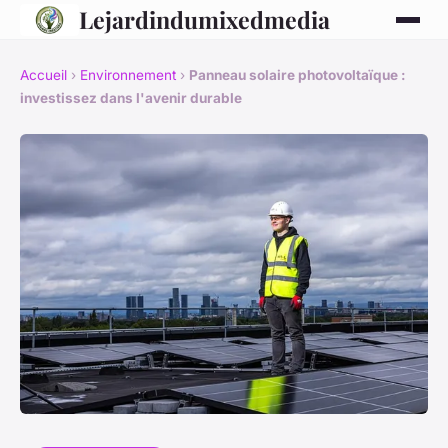
Lejardindumixedmedia
Accueil
›
Environnement
›
Panneau solaire photovoltaïque :
investissez dans l'avenir durable