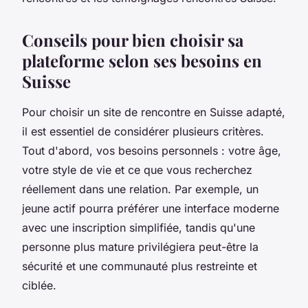
Conseils pour bien choisir sa
plateforme selon ses besoins en
Suisse
Pour choisir un site de rencontre en Suisse adapté,
il est essentiel de considérer plusieurs critères.
Tout d'abord, vos besoins personnels : votre âge,
votre style de vie et ce que vous recherchez
réellement dans une relation. Par exemple, un
jeune actif pourra préférer une interface moderne
avec une inscription simplifiée, tandis qu'une
personne plus mature privilégiera peut-être la
sécurité et une communauté plus restreinte et
ciblée.