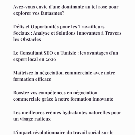
Avez-vous envie d'une dominante au tel rose pour
explorer vos fantasmes?
Défis et Opportunités pour les Travailleurs
Sociaux : Analyse et Solutions Innovantes à Travers
les Obstacles
Le Consultant SEO en Tunisie : les avantages d'un
expert local en 2026
Maîtrisez la négociation commerciale avec notre
formation efficace
Boostez vos compétences en négociation
commerciale grâce à notre formation innovante
Les meilleures crèmes hydratantes naturelles pour
un visage radieux
L'impact révolutionnaire du travail social sur le