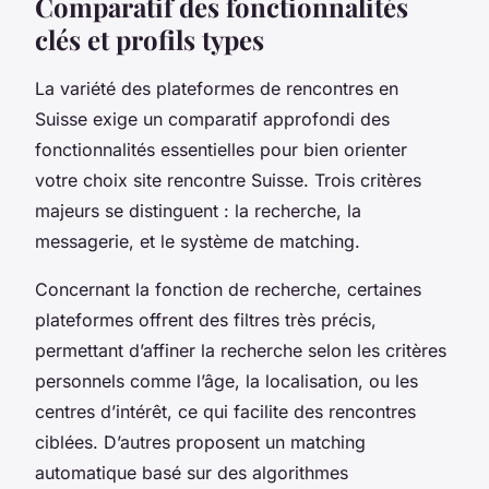
Comparatif des fonctionnalités
clés et profils types
La variété des plateformes de rencontres en
Suisse exige un comparatif approfondi des
fonctionnalités essentielles pour bien orienter
votre choix site rencontre Suisse. Trois critères
majeurs se distinguent : la recherche, la
messagerie, et le système de matching.
Concernant la fonction de recherche, certaines
plateformes offrent des filtres très précis,
permettant d’affiner la recherche selon les critères
personnels comme l’âge, la localisation, ou les
centres d’intérêt, ce qui facilite des rencontres
ciblées. D’autres proposent un matching
automatique basé sur des algorithmes