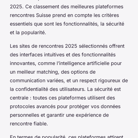
2025. Ce classement des meilleures plateformes
rencontres Suisse prend en compte les critères
essentiels que sont les fonctionnalités, la sécurité
et la popularité.
Les sites de rencontres 2025 sélectionnés offrent
des interfaces intuitives et des fonctionnalités
innovantes, comme l’intelligence artificielle pour
un meilleur matching, des options de
communication variées, et un respect rigoureux de
la confidentialité des utilisateurs. La sécurité est
centrale : toutes ces plateformes utilisent des
protocoles avancés pour protéger vos données
personnelles et garantir une expérience de
rencontre fiable.
En termes de popularité, ces plateformes attirent