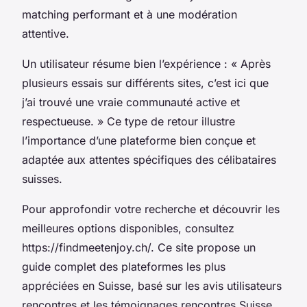
matching performant et à une modération
attentive.
Un utilisateur résume bien l’expérience :
« Après
plusieurs essais sur différents sites, c’est ici que
j’ai trouvé une vraie communauté active et
respectueuse. »
Ce type de retour illustre
l’importance d’une plateforme bien conçue et
adaptée aux attentes spécifiques des célibataires
suisses.
Pour approfondir votre recherche et découvrir les
meilleures options disponibles, consultez
https://findmeetenjoy.ch/. Ce site propose un
guide complet des plateformes les plus
appréciées en Suisse, basé sur les avis utilisateurs
rencontres et les témoignages rencontres Suisse.