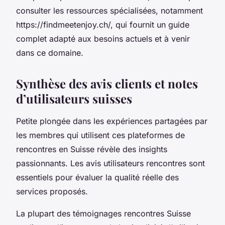
consulter les ressources spécialisées, notamment
https://findmeetenjoy.ch/, qui fournit un guide
complet adapté aux besoins actuels et à venir
dans ce domaine.
Synthèse des avis clients et notes
d’utilisateurs suisses
Petite plongée dans les expériences partagées par
les membres qui utilisent ces plateformes de
rencontres en Suisse révèle des insights
passionnants. Les avis utilisateurs rencontres sont
essentiels pour évaluer la qualité réelle des
services proposés.
La plupart des témoignages rencontres Suisse