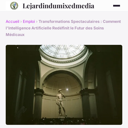
Lejardindumixedmedia
Accueil
›
Emploi
›
Transformations Spectaculaires : Comment
l'Intelligence Artificielle Redéfinit le Futur des Soins
Médicaux