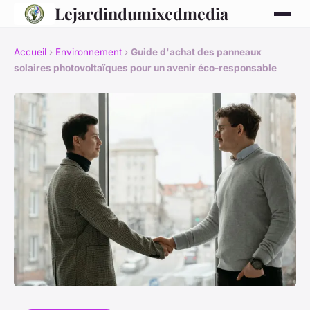
Lejardindumixedmedia
Accueil
›
Environnement
›
Guide d'achat des panneaux
solaires photovoltaïques pour un avenir éco-responsable