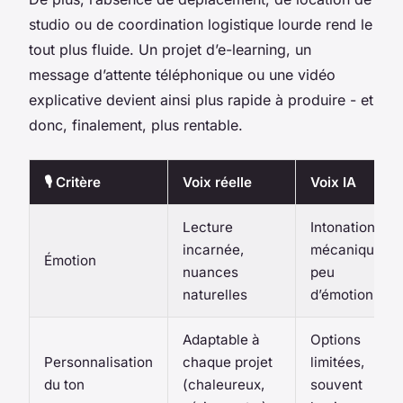
studio ou de coordination logistique lourde rend le
tout plus fluide. Un projet d’e-learning, un
message d’attente téléphonique ou une vidéo
explicative devient ainsi plus rapide à produire - et
donc, finalement, plus rentable.
🎙️ Critère
Voix réelle
Voix IA
Lecture
Intonation
incarnée,
mécanique,
Émotion
nuances
peu
naturelles
d’émotion
Adaptable à
Options
Personnalisation
chaque projet
limitées,
du ton
(chaleureux,
souvent