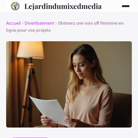
Lejardindumixedmedia
Accueil
›
Divertissement
›
Obtenez une voix off féminine en
ligne pour vos projets